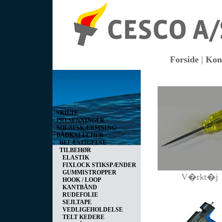
Forside
|
Kon
Vis kurv
0 vare(r) i kurven I alt
0,00 DKK
SKILTE
PRESENNINGER
SOLAFSKÆRMNING
BÅDKALECHER
BEFÆSTIGELSE
TILBEHØR
ELASTIK
FIXLOCK STIKSPÆNDER
GUMMISTROPPER
V�rkt�j
HOOK / LOOP
KANTBÅND
RUDEFOLIE
SEJLTAPE
VEDLIGEHOLDELSE
TELT KEDERE