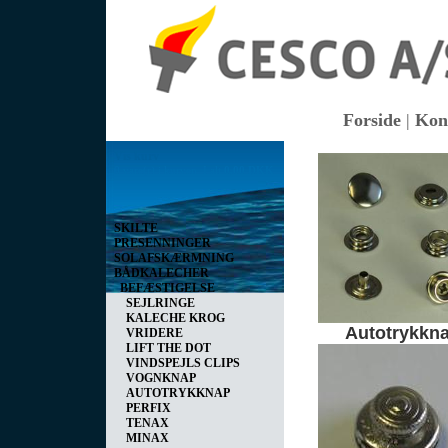
Forside
|
Kon
Vis kurv
0 vare(r) i kurven I alt
0,00 DKK
SKILTE
PRESENNINGER
SOLAFSKÆRMNING
BÅDKALECHER
BEFÆSTIGELSE
SEJLRINGE
KALECHE KROG
Autotrykkn
VRIDERE
LIFT THE DOT
VINDSPEJLS CLIPS
VOGNKNAP
AUTOTRYKKNAP
PERFIX
TENAX
MINAX