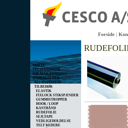
Forside
|
Kon
Vis kurv
RUDEFOLI
0 vare(r) i kurven I alt
0,00 DKK
SKILTE
PRESENNINGER
SOLAFSKÆRMNING
BÅDKALECHER
BEFÆSTIGELSE
TILBEHØR
ELASTIK
FIXLOCK STIKSPÆNDER
GUMMISTROPPER
HOOK / LOOP
KANTBÅND
RUDEFOLIE
SEJLTAPE
VEDLIGEHOLDELSE
TELT KEDERE