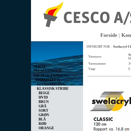
Forside
|
Kon
Vis kurv
INFOKORT FOR :
Swelacryl Cl
0 vare(r) i kurven I alt
0,00 DKK
S
Varenavn:
bl
Varenummer
3
SKILTE
Vægt
0
PRESENNINGER
SOLAFSKÆRMNING
MARKISEDUG
STANDARD DUG
KLASSISK STRIBE
BEIGE
HVID
BRUN
GRÅ
SORT
GRØN
BLÅ
RØD
ORANGE