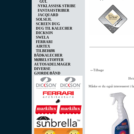
GUL
NYKLASSISK STRIBE
FANTASISTRIBER
JACQUARD
SOLSEJL
SCREEN DUG
DUG TIL KALECHER
DICKSON
SWELA
FERRARI
AIRTEX
TILBEHØR
BÅDKALECHER
MØBELSTOFFER
AUTOSADELMAGER
DIVERSE
«-Tilbage
GJORDE/BÅND
Hvis
Måske er du også interesseret i 