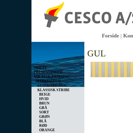
Forside
|
Kon
Vis kurv
GUL
0 vare(r) i kurven I alt
0,00 DKK
SKILTE
PRESENNINGER
SOLAFSKÆRMNING
MARKISEDUG
STANDARD DUG
KLASSISK STRIBE
BEIGE
HVID
BRUN
GRÅ
SORT
GRØN
BLÅ
RØD
ORANGE