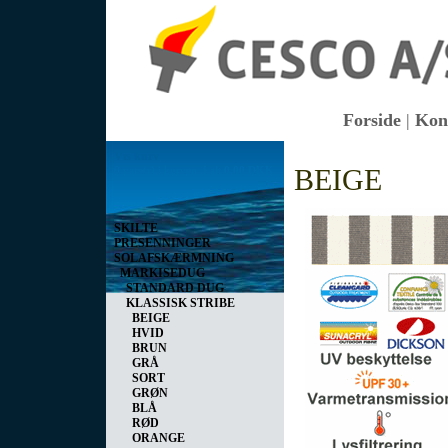
Forside
|
Kon
Vis kurv
BEIGE
0 vare(r) i kurven I alt
0,00 DKK
SKILTE
PRESENNINGER
SOLAFSKÆRMNING
MARKISEDUG
STANDARD DUG
KLASSISK STRIBE
BEIGE
HVID
BRUN
GRÅ
SORT
GRØN
BLÅ
RØD
ORANGE