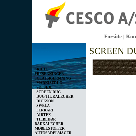
Forside
|
Kon
Vis kurv
SCREEN D
0 vare(r) i kurven I alt
0,00 DKK
SKILTE
PRESENNINGER
SOLAFSKÆRMNING
MARKISEDUG
SOLSEJL
SCREEN DUG
DUG TIL KALECHER
DICKSON
SWELA
FERRARI
AIRTEX
TILBEHØR
BÅDKALECHER
MØBELSTOFFER
AUTOSADELMAGER