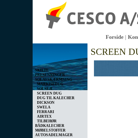
Forside
|
Kon
Vis kurv
SCREEN D
0 vare(r) i kurven I alt
0,00 DKK
SKILTE
PRESENNINGER
SOLAFSKÆRMNING
MARKISEDUG
SOLSEJL
SCREEN DUG
DUG TIL KALECHER
DICKSON
SWELA
FERRARI
AIRTEX
TILBEHØR
BÅDKALECHER
MØBELSTOFFER
AUTOSADELMAGER