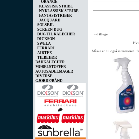
ORANGE
KLASSISK STRIBE
NYKLASSISK STRIBE
FANTASISTRIBER
JACQUARD
SOLSEJL
SCREEN DUG
DUG TIL KALECHER
«-Tilbage
DICKSON
Hvis
SWELA
FERRARI
Måske er du også interesseret i 
AIRTEX
TILBEHØR
BÅDKALECHER
MØBELSTOFFER
AUTOSADELMAGER
DIVERSE
GJORDE/BÅND