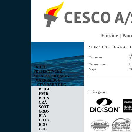
Forside
|
Kon
Vis kurv
INFOKORT FOR :
Orchestra T
0 vare(r) i kurven I alt
0,00 DKK
O
Varenavn:
B
Varenummer
6
SKILTE
Vægt
3
PRESENNINGER
SOLAFSKÆRMNING
MARKISEDUG
STANDARD DUG
BEIGE
10 Års garanti
HVID
BRUN
GRÅ
SORT
GRØN
BLÅ
LILLA
RØD
GUL