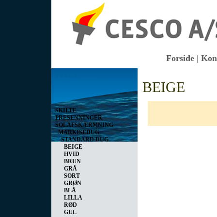
Forside
|
Kon
Vis kurv
BEIGE
0 vare(r) i kurven I alt
0,00 DKK
SKILTE
PRESENNINGER
SOLAFSKÆRMNING
MARKISEDUG
STANDARD DUG
BEIGE
HVID
BRUN
GRÅ
SORT
GRØN
BLÅ
LILLA
RØD
GUL