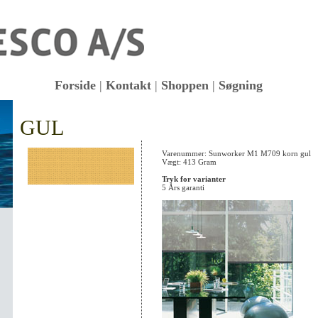
Forside
|
Kontakt
|
Shoppen
|
Søgning
GUL
KK
Varenummer: Sunworker M1 M709 korn gul
Vægt: 413 Gram
Tryk for varianter
5 Års garanti