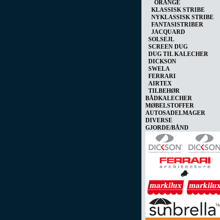
ORANGE
KLASSISK STRIBE
NYKLASSISK STRIBE
FANTASISTRIBER
JACQUARD
SOLSEJL
SCREEN DUG
DUG TIL KALECHER
DICKSON
SWELA
FERRARI
AIRTEX
TILBEHØR
BÅDKALECHER
MØBELSTOFFER
AUTOSADELMAGER
DIVERSE
GJORDE/BÅND