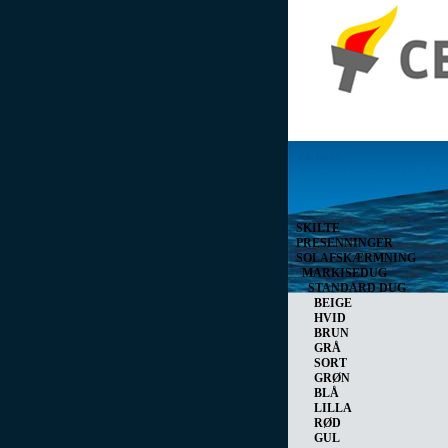
Vis kurv
0 vare(r) i kurven I alt
0,00 D
SKILTE
PRESENNINGER
SOLAFSKÆRMNING
MARKISEDUG
STANDARD DUG
BEIGE
HVID
BRUN
GRÅ
SORT
GRØN
BLÅ
LILLA
RØD
GUL