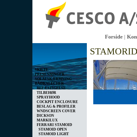
Forside
|
Kon
Vis kurv
STAMORID
0 vare(r) i kurven I alt
0,00 DKK
SKILTE
PRESENNINGER
SOLAFSKÆRMNING
BÅDKALECHER
BEFÆSTIGELSE
TILBEHØR
SPRAYHOOD
COCKPIT ENCLOSURE
BESLAG & PROFILER
WNDSCREEN COVER
DICKSON
MARKILUX
FERRARI STAMOID
STAMOID OPEN
STAMOID LIGHT