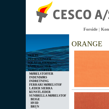
Forside
|
Kon
Vis kurv
ORANGE
0 vare(r) i kurven I alt
0,00 DKK
SKILTE
PRESENNINGER
SOLAFSKÆRMNING
BÅDKALECHER
MØBELSTOFFER
MØBELSTOFFER
INDENDØRS
INDRETNING
FERRARI MØBELSTOF
LÆDER SIERRA
KUNSTLÆDER
SUNBRELLA MØBELSTOF
BEIGE
HVID
BRUN