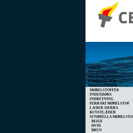
Vis kurv
0 vare(r) i kurven I alt
0,00 D
SKILTE
PRESENNINGER
SOLAFSKÆRMNING
BÅDKALECHER
MØBELSTOFFER
MØBELSTOFFER
INDENDØRS
INDRETNING
FERRARI MØBELSTOF
LÆDER SIERRA
KUNSTLÆDER
SUNBRELLA MØBELSTO
BEIGE
HVID
BRUN