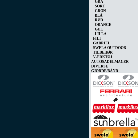
GRÅ
SORT
GRØN
BLÅ
RØD
ORANGE
GUL
LILLA
FILT
GABRIEL
SWELA OUTDOOR
TILBEHØR
VÆRKTØJ
AUTOSADELMAGER
DIVERSE
GJORDE/BÅND