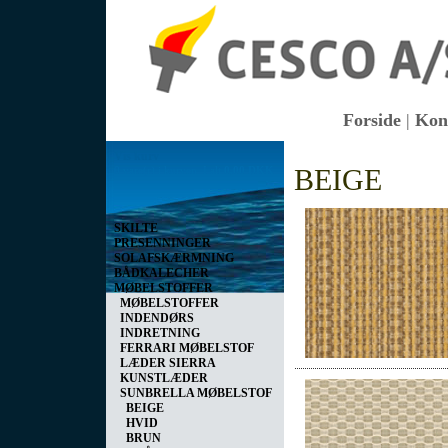
Forside
|
Kon
Vis kurv
BEIGE
0 vare(r) i kurven I alt
0,00 DKK
SKILTE
PRESENNINGER
SOLAFSKÆRMNING
BÅDKALECHER
MØBELSTOFFER
MØBELSTOFFER
INDENDØRS
INDRETNING
FERRARI MØBELSTOF
LÆDER SIERRA
KUNSTLÆDER
SUNBRELLA MØBELSTOF
BEIGE
HVID
BRUN