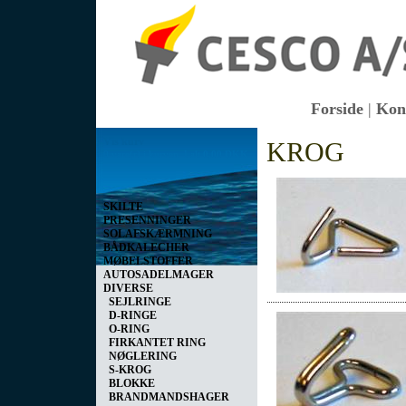
Forside
|
Kon
Vis kurv
KROG
0 vare(r) i kurven I alt
0,00 DKK
SKILTE
PRESENNINGER
SOLAFSKÆRMNING
BÅDKALECHER
MØBELSTOFFER
AUTOSADELMAGER
DIVERSE
SEJLRINGE
D-RINGE
O-RING
FIRKANTET RING
NØGLERING
S-KROG
BLOKKE
BRANDMANDSHAGER