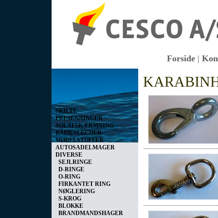
Forside
|
Kon
Vis kurv
KARABIN
0 vare(r) i kurven I alt
0,00 DKK
SKILTE
PRESENNINGER
SOLAFSKÆRMNING
BÅDKALECHER
MØBELSTOFFER
AUTOSADELMAGER
DIVERSE
SEJLRINGE
D-RINGE
O-RING
FIRKANTET RING
NØGLERING
S-KROG
BLOKKE
BRANDMANDSHAGER