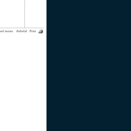
med moms
Anbefal
Print