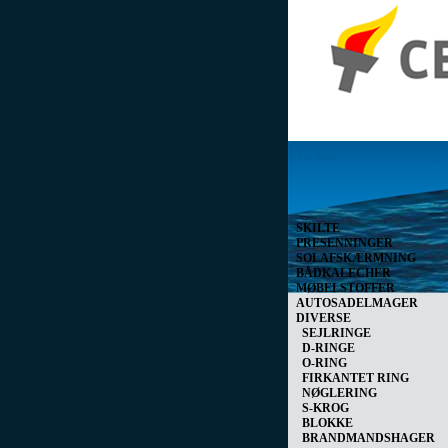
Vis kurv
0 vare(r) i kurven I alt
0,00 D
SKILTE
PRESENNINGER
SOLAFSKÆRMNING
BÅDKALECHER
MØBELSTOFFER
AUTOSADELMAGER
DIVERSE
SEJLRINGE
D-RINGE
O-RING
FIRKANTET RING
NØGLERING
S-KROG
BLOKKE
BRANDMANDSHAGER