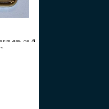
med moms
Anbefal
Print
 os.