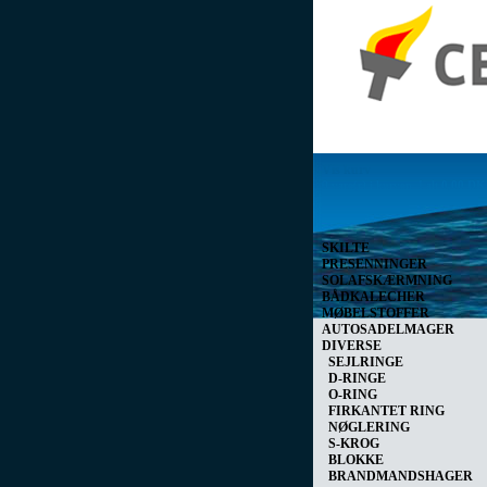
Vis kurv
0 vare(r) i kurven I alt
0,00 D
SKILTE
PRESENNINGER
SOLAFSKÆRMNING
BÅDKALECHER
MØBELSTOFFER
AUTOSADELMAGER
DIVERSE
SEJLRINGE
D-RINGE
O-RING
FIRKANTET RING
NØGLERING
S-KROG
BLOKKE
BRANDMANDSHAGER