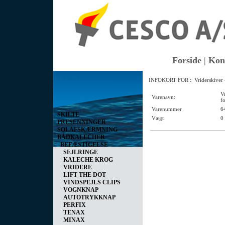
Forside
|
Kon
Vis kurv
INFOKORT FOR : Vriderskiver - 
0 vare(r) i kurven I alt
0,00 DKK
V
Varenavn:
fo
Varenummer
6
SKILTE
Vægt
0
PRESENNINGER
SOLAFSKÆRMNING
BÅDKALECHER
BEFÆSTIGELSE
SEJLRINGE
KALECHE KROG
VRIDERE
LIFT THE DOT
VINDSPEJLS CLIPS
VOGNKNAP
AUTOTRYKKNAP
PERFIX
TENAX
MINAX