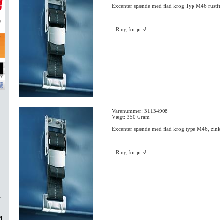
Excenter spænde med flad krog Typ M46 rustfr
Ring for pris!
Varenummer: 31134908
Vægt: 350 Gram
Excenter spænde med flad krog type M46, zink
Ring for pris!
E
M