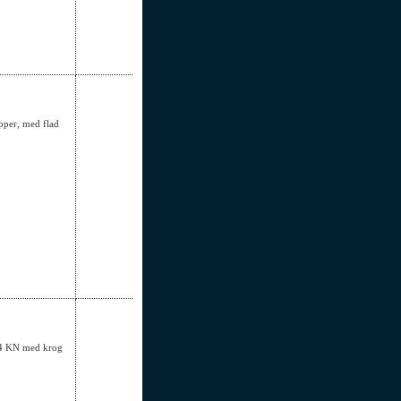
opper, med flad
2,4 KN med krog