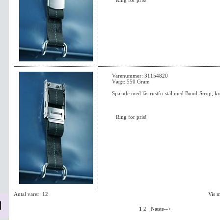
Ring for pris!
Varenummer: 31154820
Vægt: 550 Gram
Spænde med lås rustfri stål med Bund-Strop, kr
Ring for pris!
Antal varer: 12
Vis 
1
2
Næste-->