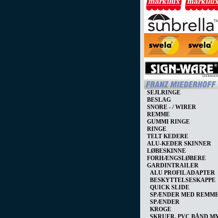
SEJLRINGE
BESLAG
SNORE - / WIRER
REMME
GUMMI RINGE
RINGE
TELT KEDERE
ALU-KEDER SKINNER
LØBESKINNE
FORHÆNGSLØBERE
GARDINTRAILER
ALU PROFIL ADAPTER
BESKYTTELSESKAPPE
QUICK SLIDE
SPÆNDER MED REMM
SPÆNDER
KROGE
SKRUER, PVC BÅND M