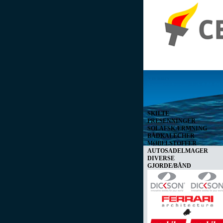
Vis kurv
0 vare(r) i kurven I alt
0,00 D
SKILTE
PRESENNINGER
SOLAFSKÆRMNING
BÅDKALECHER
MØBELSTOFFER
AUTOSADELMAGER
DIVERSE
GJORDE/BÅND