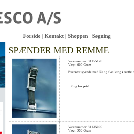
Forside
|
Kontakt
|
Shoppen
|
Søgning
SPÆNDER MED REMME
KK
Varenummer: 31155120
Vægt: 600 Gram
Excenter spænde med lås og flad krog i rustfri 
Ring for pris!
Varenummer: 31135020
Vægt: 350 Gram