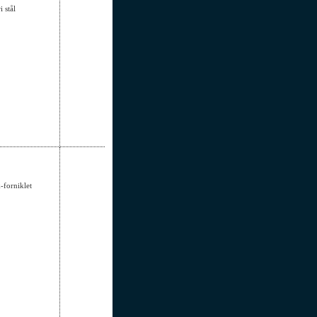
i stål
-forniklet