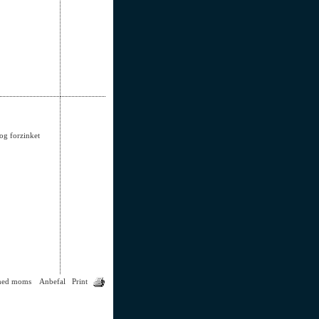
og forzinket
med moms
Anbefal
Print