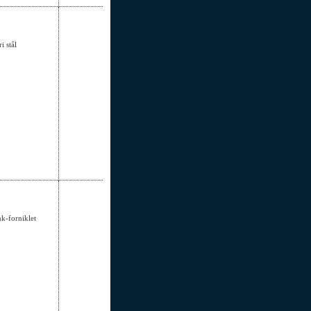
i stål
nk-forniklet