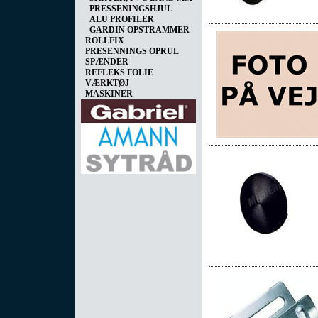
PRESSENINGSHJUL
ALU PROFILER
GARDIN OPSTRAMMER
ROLLFIX
PRESENNINGS OPRUL
SPÆNDER
REFLEKS FOLIE
VÆRKTØJ
MASKINER