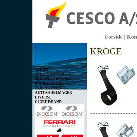
Forside
|
Kon
Vis kurv
KROGE
0 vare(r) i kurven I alt
0,00 DKK
SKILTE
PRESENNINGER
SOLAFSKÆRMNING
BÅDKALECHER
MØBELSTOFFER
AUTOSADELMAGER
DIVERSE
GJORDE/BÅND