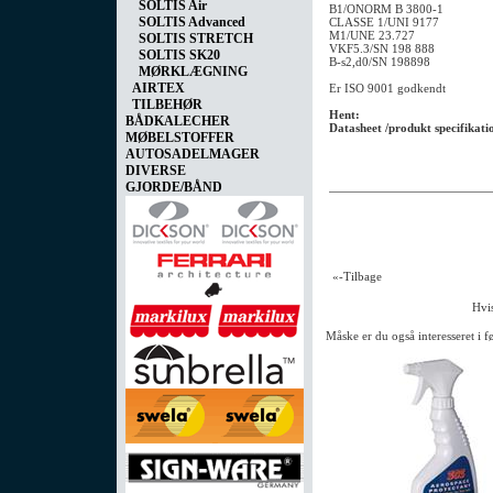
SOLTIS Air
B1/ONORM B 3800-1
SOLTIS Advanced
CLASSE 1/UNI 9177
M1/UNE 23.727
SOLTIS STRETCH
VKF5.3/SN 198 888
SOLTIS SK20
B-s2,d0/SN 198898
MØRKLÆGNING
AIRTEX
Er ISO 9001 godkendt
TILBEHØR
Hent:
BÅDKALECHER
Datasheet /produkt specifikati
MØBELSTOFFER
AUTOSADELMAGER
DIVERSE
GJORDE/BÅND
«-Tilbage
Hvis
Måske er du også interesseret i 