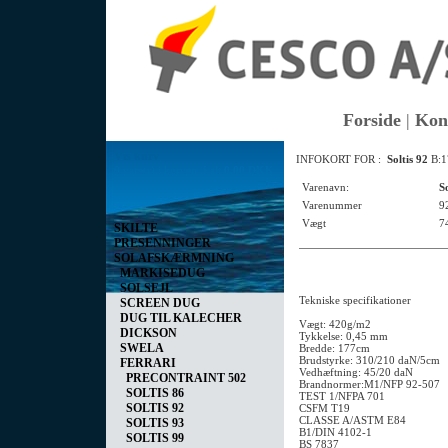
Forside
|
Kon
Vis kurv
INFOKORT FOR :
Soltis 92
B:1
0 vare(r) i kurven I alt
0,00 DKK
Varenavn:
S
Varenummer
9
Vægt
7
SKILTE
PRESENNINGER
SOLAFSKÆRMNING
MARKISEDUG
SOLSEJL
Tekniske specifikationer
SCREEN DUG
DUG TIL KALECHER
Vægt: 420g/m2
DICKSON
Tykkelse: 0,45 mm
SWELA
Bredde: 177cm
Brudstyrke: 310/210 daN/5cm
FERRARI
Vedhæftning: 45/20 daN
PRECONTRAINT 502
Brandnormer:M1/NFP 92-507
SOLTIS 86
TEST 1/NFPA 701
SOLTIS 92
CSFM T19
CLASSE A/ASTM E84
SOLTIS 93
B1/DIN 4102-1
SOLTIS 99
BS 7837