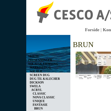
Forside
|
Kon
Vis kurv
BRUN
0 vare(r) i kurven I alt
0,00 DKK
SKILTE
PRESENNINGER
SOLAFSKÆRMNING
MARKISEDUG
SOLSEJL
SCREEN DUG
DUG TIL KALECHER
DICKSON
SWELA
ACRYL
CLASSIC
NOVA CLASSIC
UNIQUE
FANTASIE
BRUN