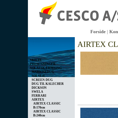
Forside
|
Kon
Vis kurv
AIRTEX CL
0 vare(r) i kurven I alt
0,00 DKK
SKILTE
PRESENNINGER
SOLAFSKÆRMNING
MARKISEDUG
SOLSEJL
SCREEN DUG
DUG TIL KALECHER
DICKSON
SWELA
FERRARI
AIRTEX
AIRTEX CLASSIC
B:170cm
AIRTEX CLASSIC
B:240cm