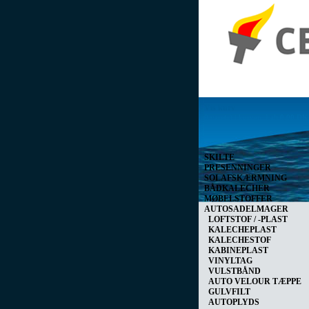
Vis kurv
0 vare(r) i kurven I alt
0,00 D
SKILTE
PRESENNINGER
SOLAFSKÆRMNING
BÅDKALECHER
MØBELSTOFFER
AUTOSADELMAGER
LOFTSTOF / -PLAST
KALECHEPLAST
KALECHESTOF
KABINEPLAST
VINYLTAG
VULSTBÅND
AUTO VELOUR TÆPPE
GULVFILT
AUTOPLYDS