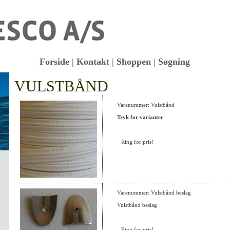
Forside
|
Kontakt
|
Shoppen
|
Søgning
VULSTBÅND
KK
Varenummer: Vulstbånd
Tryk for varianter
Ring for pris!
Varenummer: Vulstbånd beslag
Vulstbånd beslag
Ring for pris!