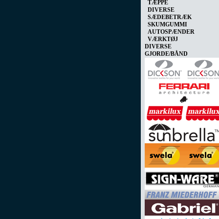
TÆPPE
DIVERSE
SÆDEBETRÆK
SKUMGUMMI
AUTOSPÆNDER
VÆRKTØJ
DIVERSE
GJORDE/BÅND