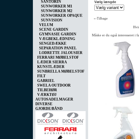
SANTORIN
Vælg længde
SUNWORKER M1
SUNWORKER M2
SUNWORKER OPAQUE
«-Tilbage
SUNVISION
VELUM
Hvis
SCENE GARDIN
GYMNASIE GARDIN
Måske er du også interesseret i 
VÆGBEKLÆDNING
SENGEDÆKKE
SEPARATION PANEL
LODRETTE JALOUSIER
FERRARI MØBELSTOF
LÆDER SIERRA
KUNSTLÆDER
SUNBRELLA MØBELSTOF
FILT
GABRIEL
SWELA OUTDOOR
TILBEHØR
VÆRKTØJ
AUTOSADELMAGER
DIVERSE
GJORDE/BÅND