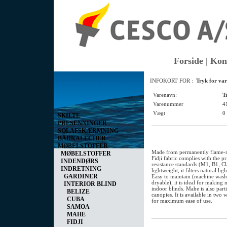
Forside
|
Kon
Vis kurv
INFOKORT FOR :
Tryk for var
0 vare(r) i kurven I alt
0,00 DKK
Varenavn:
T
Varenummer
4
Vægt
0
SKILTE
PRESENNINGER
SOLAFSKÆRMNING
BÅDKALECHER
MØBELSTOFFER
Made from permanently flame-ret
MØBELSTOFFER
Fidji fabric complies with the p
INDENDØRS
resistance standards (M1, B1, Cl
INDRETNING
lightweight, it filters natural l
GARDINER
Easy to maintain (machine wash
dryable), it is ideal for making 
INTERIOR BLIND
indoor blinds. Mahe is also par
BELIZE
canopies. It is available in two
CUBA
for maximum ease of use.
SAMOA
MAHE
FIDJI