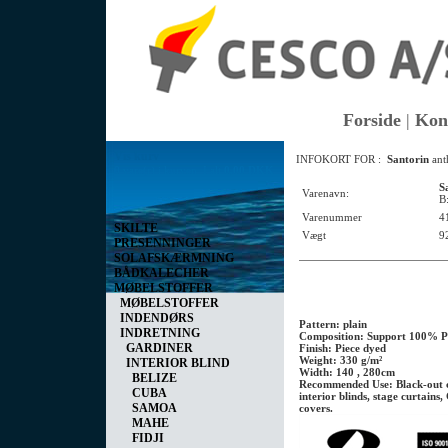
Forside
|
Kon
Vis kurv
INFOKORT FOR :
Santorin
ant
0 vare(r) i kurven I alt
0,00 DKK
S
Varenavn:
B
Varenummer
4
SKILTE
Vægt
9
PRESENNINGER
SOLAFSKÆRMNING
BÅDKALECHER
MØBELSTOFFER
MØBELSTOFFER
INDENDØRS
Pattern: plain
INDRETNING
Composition: Support 100% Po
GARDINER
Finish: Piece dyed
Weight: 330 g/m²
INTERIOR BLIND
Width: 140 , 280cm
BELIZE
Recommended Use: Black-out c
CUBA
interior blinds, stage curtain
SAMOA
covers.
MAHE
FIDJI