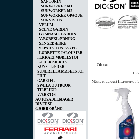
SANTORIN
SUNWORKER M1
SUNWORKER M2
SUNWORKER OPAQUE
SUNVISION
VELUM
SCENE GARDIN
GYMNASIE GARDIN
VÆGBEKLÆDNING
SENGEDÆKKE
SEPARATION PANEL
LODRETTE JALOUSIER
FERRARI MØBELSTOF
LÆDER SIERRA
«-Tilbage
KUNSTLÆDER
SUNBRELLA MØBELSTOF
Hvis
FILT
GABRIEL
Måske er du også interesseret i 
SWELA OUTDOOR
TILBEHØR
VÆRKTØJ
AUTOSADELMAGER
DIVERSE
GJORDE/BÅND