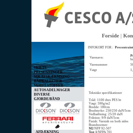
Forside
|
Kon
Vis kurv
INFOKORT FOR :
Precontrain
0 vare(r) i kurven I alt
0,00 DKK
P
Varenavn:
b
Varenummer
5
SKILTE
Vægt
1
PRESENNINGER
SOLAFSKÆRMNING
BÅDKALECHER
MØBELSTOFFER
AUTOSADELMAGER
Tekniske specifikationer
DIVERSE
GJORDE/BÅND
Tråd: 1100 dtex PES ht
Vægt: 590g/m2
Bredde: 180cm
Brudstyrke: 250/250 daN/5cm
Vedhæftning: 25/20 daN
Friktion: 9/9 daN/5cm
Finish: Varnish on both sides
Brandnormer:
M2
/NFP 92-507
AFDÆKNING
Test 1
/NFPA 701