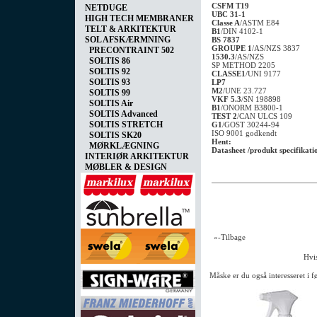
CSFM T19
NETDUGE
UBC 31-1
HIGH TECH MEMBRANER
Classe A
/ASTM E84
TELT & ARKITEKTUR
B1
/DIN 4102-1
SOL AFSKÆRMNING
BS 7837
GROUPE 1
/AS/NZS 3837
PRECONTRAINT 502
1530.3
/AS/NZS
SOLTIS 86
SP METHOD 2205
SOLTIS 92
CLASSE1
/UNI 9177
SOLTIS 93
LP7
M2
/UNE 23.727
SOLTIS 99
VKF 5.3
/SN 198898
SOLTIS Air
B1
/ONORM B3800-1
SOLTIS Advanced
TEST 2
/CAN ULCS 109
SOLTIS STRETCH
G1
/GOST 30244-94
ISO 9001 godkendt
SOLTIS SK20
Hent:
MØRKLÆGNING
Datasheet /produkt specifikati
INTERIØR ARKITEKTUR
MØBLER & DESIGN
«-Tilbage
Hvis
Måske er du også interesseret i 