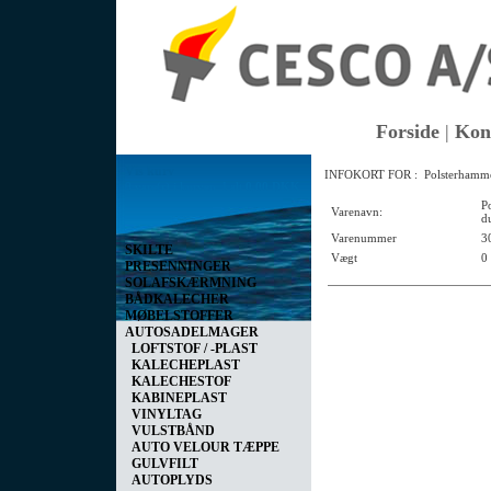
Forside
|
Kon
Vis kurv
INFOKORT FOR : Polsterhammer
0 vare(r) i kurven I alt
0,00 DKK
P
Varenavn:
d
Varenummer
3
SKILTE
Vægt
0
PRESENNINGER
SOLAFSKÆRMNING
BÅDKALECHER
MØBELSTOFFER
AUTOSADELMAGER
LOFTSTOF / -PLAST
KALECHEPLAST
KALECHESTOF
KABINEPLAST
VINYLTAG
VULSTBÅND
AUTO VELOUR TÆPPE
GULVFILT
AUTOPLYDS