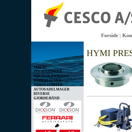
Forside
|
Kon
Vis kurv
HYMI PRE
0 vare(r) i kurven I alt
0,00 DKK
SKILTE
PRESENNINGER
SOLAFSKÆRMNING
BÅDKALECHER
MØBELSTOFFER
AUTOSADELMAGER
DIVERSE
GJORDE/BÅND