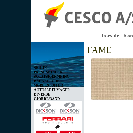
Forside
|
Kon
Vis kurv
FAME
0 vare(r) i kurven I alt
0,00 DKK
SKILTE
PRESENNINGER
SOLAFSKÆRMNING
BÅDKALECHER
MØBELSTOFFER
AUTOSADELMAGER
DIVERSE
GJORDE/BÅND