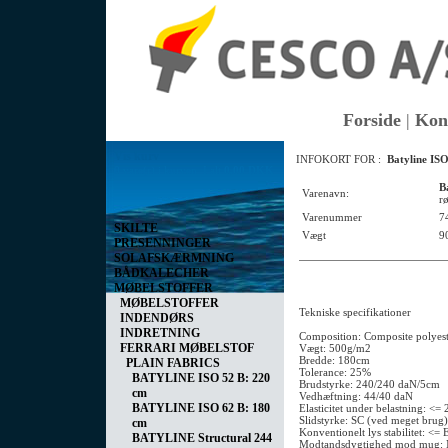
Forside
|
Kon
Vis kurv
INFOKORT FOR :
Batyline IS
0 vare(r) i kurven I alt
0,00 DKK
B
Varenavn:
r
Varenummer
7
SKILTE
Vægt
9
PRESENNINGER
SOLAFSKÆRMNING
BÅDKALECHER
MØBELSTOFFER
MØBELSTOFFER
Tekniske specifikationer
INDENDØRS
INDRETNING
Composition: Composite polyes
FERRARI MØBELSTOF
Vægt: 500g/m2
Bredde: 180cm
PLAIN FABRICS
Tolerance: 25%
BATYLINE ISO 52 B: 220
Brudstyrke: 240/240 daN/5cm
cm
Vedhæftning: 44/40 daN
BATYLINE ISO 62 B: 180
Elasticitet under belastning: <=
Slidstyrke: SC (ved meget brug)
cm
Konventionelt lys stabilitet: <
BATYLINE Structural 244
Modtandsdygtighed mod mug: 