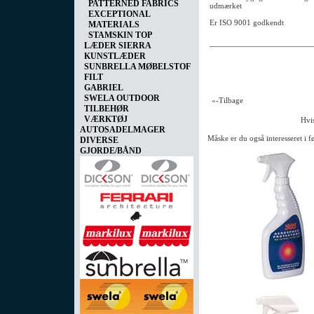
PATTERNED FABRICS
udmærket
EXCEPTIONAL
Er ISO 9001 godkendt
MATERIALS
STAMSKIN TOP
LÆDER SIERRA
KUNSTLÆDER
SUNBRELLA MØBELSTOF
FILT
GABRIEL
SWELA OUTDOOR
«-Tilbage
TILBEHØR
VÆRKTØJ
Hvis
AUTOSADELMAGER
Måske er du også interesseret i 
DIVERSE
GJORDE/BÅND