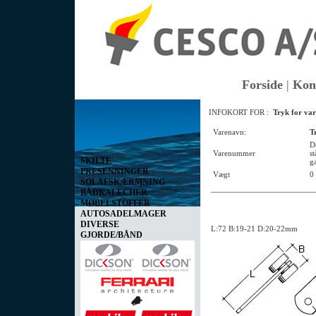
Forside
|
Kon
Vis kurv
INFOKORT FOR :
Tryk for var
0 vare(r) i kurven I alt
0,00 DKK
Varenavn:
T
D
Varenummer
s
SKILTE
g
PRESENNINGER
Vægt
0
SOLAFSKÆRMNING
BÅDKALECHER
MØBELSTOFFER
AUTOSADELMAGER
DIVERSE
L:72 B:19-21 D:20-22mm
GJORDE/BÅND