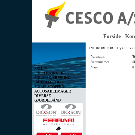
Forside
|
Kon
Vis kurv
INFOKORT FOR :
Tryk for var
0 vare(r) i kurven I alt
0,00 DKK
Varenavn:
T
Varenummer
Sl
Vægt
0
SKILTE
PRESENNINGER
SOLAFSKÆRMNING
BÅDKALECHER
MØBELSTOFFER
AUTOSADELMAGER
DIVERSE
GJORDE/BÅND