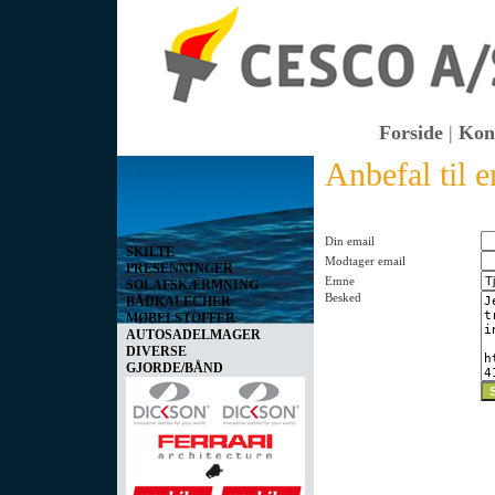
Forside
|
Kon
Anbefal til 
Vis kurv
0 vare(r) i kurven I alt
0,00 DKK
Din email
SKILTE
Modtager email
PRESENNINGER
Emne
SOLAFSKÆRMNING
Besked
BÅDKALECHER
MØBELSTOFFER
AUTOSADELMAGER
DIVERSE
GJORDE/BÅND