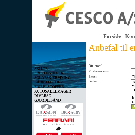
Forside
|
Kon
Anbefal til 
Vis kurv
0 vare(r) i kurven I alt
0,00 DKK
Din email
SKILTE
Modtager email
PRESENNINGER
Emne
SOLAFSKÆRMNING
Besked
BÅDKALECHER
MØBELSTOFFER
AUTOSADELMAGER
DIVERSE
GJORDE/BÅND