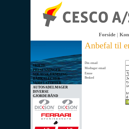
Forside
|
Kon
Anbefal til 
Vis kurv
0 vare(r) i kurven I alt
0,00 DKK
Din email
SKILTE
Modtager email
PRESENNINGER
Emne
SOLAFSKÆRMNING
Besked
BÅDKALECHER
MØBELSTOFFER
AUTOSADELMAGER
DIVERSE
GJORDE/BÅND