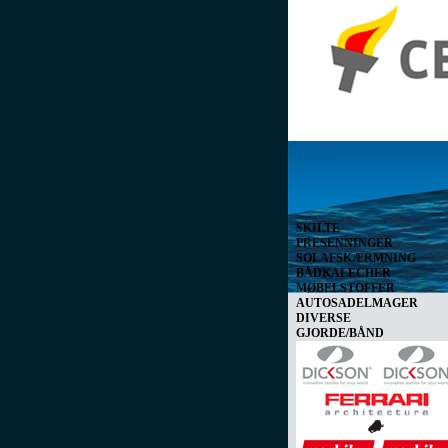
Vis kurv
0 vare(r) i kurven I alt
0,00 D
SKILTE
PRESENNINGER
SOLAFSKÆRMNING
BÅDKALECHER
MØBELSTOFFER
AUTOSADELMAGER
DIVERSE
GJORDE/BÅND