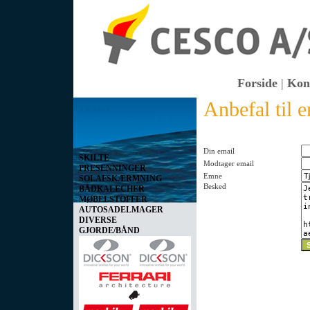
Forside
|
Kon
Anbefal til 
Vis kurv
0 vare(r) i kurven I alt
0,00 DKK
Din email
SKILTE
Modtager email
PRESENNINGER
Emne
SOLAFSKÆRMNING
Besked
BÅDKALECHER
MØBELSTOFFER
AUTOSADELMAGER
DIVERSE
GJORDE/BÅND