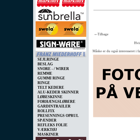
«-Tilbage
Hvis
Måske er du også interesseret i 
SEJLRINGE
BESLAG
SNORE - / WIRER
REMME
GUMMI RINGE
RINGE
TELT KEDERE
ALU-KEDER SKINNER
LØBESKINNE
FORHÆNGSLØBERE
GARDINTRAILER
ROLLFIX
PRESENNINGS OPRUL
SPÆNDER
REFLEKS FOLIE
VÆRKTØJ
MASKINER