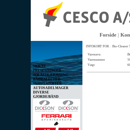
Forside
|
Kon
Vis kurv
INFOKORT FOR : Bio-Cleaner 5
0 vare(r) i kurven I alt
0,00 DKK
Varenavn:
B
Varenummer
5
Vægt
6
SKILTE
PRESENNINGER
SOLAFSKÆRMNING
BÅDKALECHER
MØBELSTOFFER
AUTOSADELMAGER
DIVERSE
GJORDE/BÅND